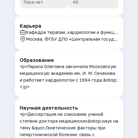
Пока нет
46
Карьера
Кафедра терапии, кардиологии и функциональной диагностики с курсом нефрологии
Москва, ФГБУ ДПО «Центральная государственная медицинская академия» УД Президента РФ
Образование
<p>Лариса Олеговна закончила Московскую
медицинскую академию им. И. М. Сеченова
и работает кардиологом с 1994 года.&nbsp;
</p>
Научная деятельность
<p>Диссертация на соискание ученой
степени доктора медицинских&nbsp;наук на
тему &quot;Генетические факторы при
гипертонической болезни: связь с