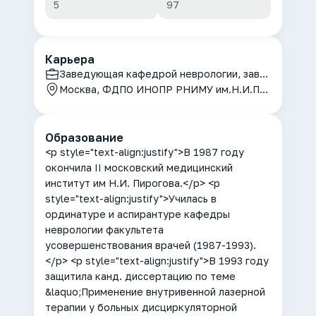
5
97
Карьера
Заведующая кафедрой неврологии, заведующая лабораторией биомедицинских исследований в неврологии, заведующая лабораторией биомедицинских исследований в неврологии РНИМУ им. Н.И.Пирогова, врач-невролог высшей категории
Москва, ФДПО ИНОПР РНИМУ им.Н.И.Пирогова
Образование
<p style="text-align:justify">В 1987 году
окончила II московский медицинский
институт им Н.И. Пирогова.</p> <p
style="text-align:justify">Училась в
ординатуре и аспирантуре кафедры
неврологии факультета
усовершенствования врачей (1987-1993).
</p> <p style="text-align:justify">В 1993 году
защитила канд. диссертацию по теме
&laquo;Применение внутривенной лазерной
терапии у больных дисциркуляторной