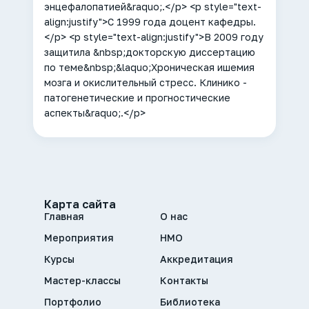
энцефалопатией&raquo;.</p> <p style="text-
align:justify">С 1999 года доцент кафедры.
</p> <p style="text-align:justify">В 2009 году
защитила &nbsp;докторскую диссертацию
по теме&nbsp;&laquo;Хроническая ишемия
мозга и окислительный стресс. Клинико -
патогенетические и прогностические
аспекты&raquo;.</p>
Карта сайта
Главная
О нас
Мероприятия
НМО
Курсы
Аккредитация
Мастер-классы
Контакты
Портфолио
Библиотека